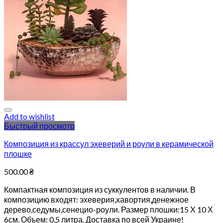
Add to wishlist
Быстрый просмотр
Композиция из крассул эхеверий и роули в керамической
плошке
500.00
₴
Компактная композиция из суккулентов в наличии. В
композицию входят: эхеверия,хавортия,денежное
дерево,седумы,сенецио-роули. Размер плошки:15 Х 10 Х
6см. Объем: 0,5 литра. Доставка по всей Украине!