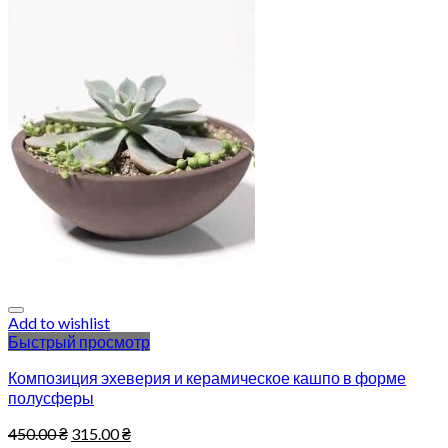
Add to wishlist
Быстрый просмотр
Композиция эхеверия и керамическое кашпо в форме
полусферы
450.00
₴
315.00
₴