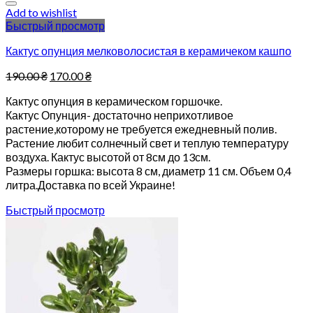
Add to wishlist
Быстрый просмотр
Кактус опунция мелковолосистая в керамичеком кашпо
190.00
₴
170.00
₴
Кактус опунция в керамическом горшочке.
Кактус Опунция- достаточно неприхотливое
растение,которому не требуется ежедневный полив.
Растение любит солнечный свет и теплую температуру
воздуха. Кактус высотой от 8см до 13см.
Размеры горшка: высота 8 см, диаметр 11 см. Объем 0,4
литра.Доставка по всей Украине!
Быстрый просмотр