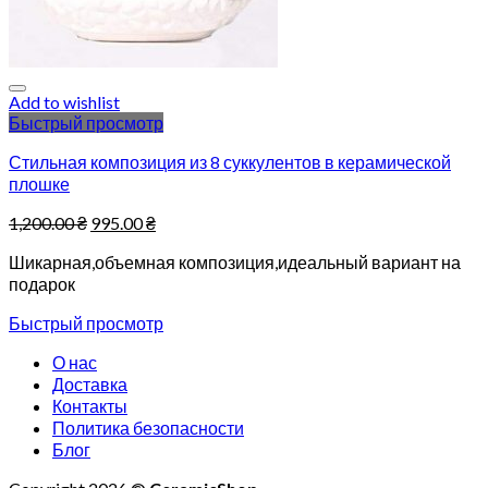
Add to wishlist
Быстрый просмотр
Стильная композиция из 8 суккулентов в керамической
плошке
1,200.00
₴
995.00
₴
Шикарная,объемная композиция,идеальный вариант на
подарок
Быстрый просмотр
О нас
Доставка
Контакты
Политика безопасности
Блог