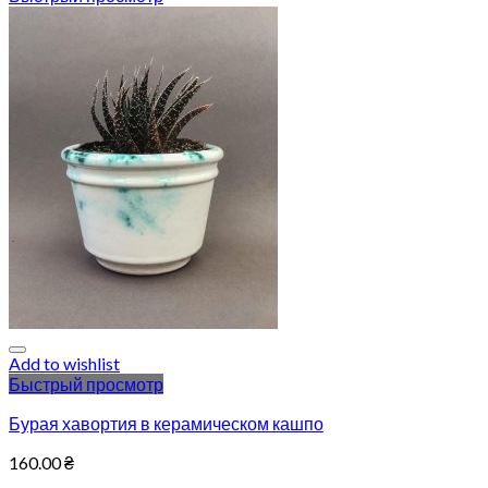
Add to wishlist
Быстрый просмотр
Бурая хавортия в керамическом кашпо
160.00
₴