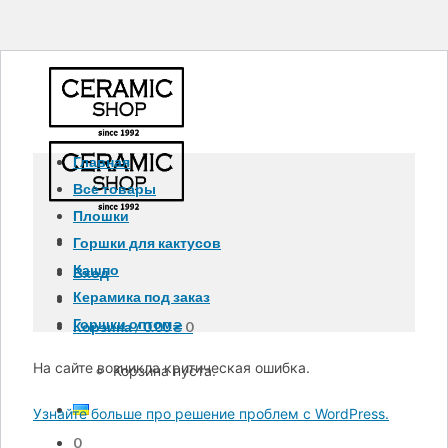
Главная
Все товары
Плошки
Горшки для кактусов
Кашпо
Вход
Керамика под заказ
Горшки оптом
Корзина /
0.00
₴
0
На сайте возникла критическая ошибка.
Корзина пуста.
Узнайте больше про решение проблем с WordPress.
0