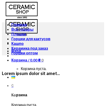
Главная
Все товары
Плошки
Горшки для кактусов
Кашпо
Керамика под заказ
Вход
Горшки оптом
Корзина /
0.00
₴
0
Корзина пуста.
Lorem ipsum dolor sit amet...
0
Development
Design
Marketing
Корзина
Testing
Корзина пуста.